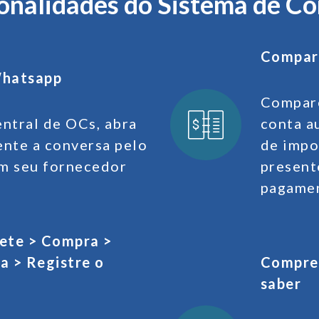
onalidades do Sistema de C
Compar
hatsapp
Compare
entral de OCs, abra
conta a
nte a conversa pelo
de impo
m seu fornecedor
present
pagame
lete > Compra >
a > Registre o
Compre 
saber