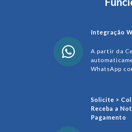
Funci
Integração
W
A partir da C
automaticame
WhatsApp co
Solicite > Co
Receba a Not
Pagamento