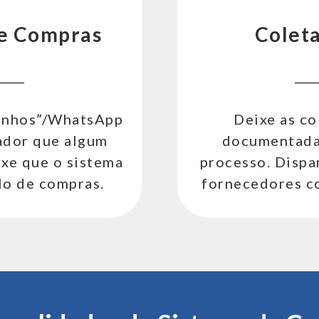
de Compras
Coleta
zinhos”/WhatsApp
Deixe as c
ador que algum
documentada
eixe que o sistema
processo. Dispa
lo de compras.
fornecedores c