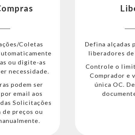
Compras
Lib
tações/Coletas
Defina alçadas 
 automaticamente
liberadores d
s ou digite-as
Controle o limi
er necessidade.
Comprador e v
ras podem ser
única OC. De
 por email aos
documente
 das Solicitações
 de preços ou
manualmente.