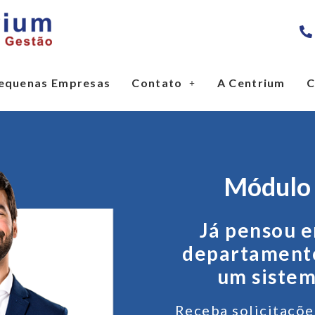
equenas Empresas
Contato
A Centrium
C
Módulo
Já pensou e
departament
um sistem
Receba solicitaçõe