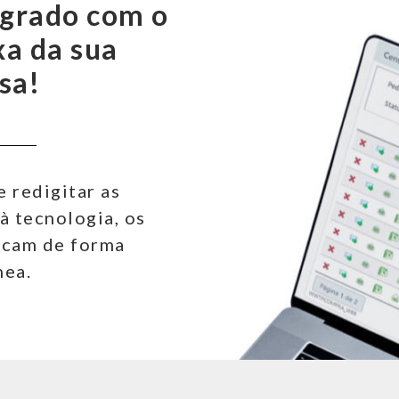
egrado com o
xa da sua
sa!
 redigitar as
à tecnologia, os
icam de forma
nea.