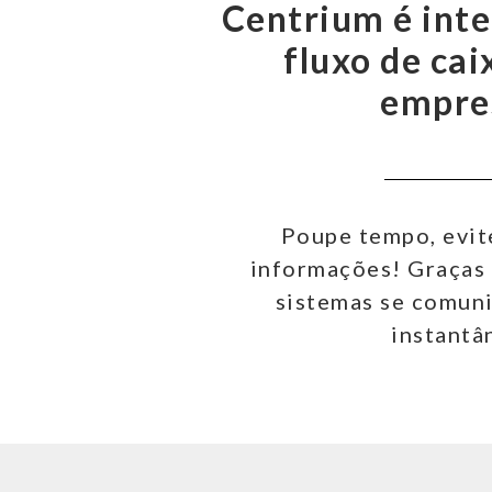
Centrium é int
fluxo de cai
empre
Poupe tempo, evite
informações! Graças 
sistemas se comun
instantâ