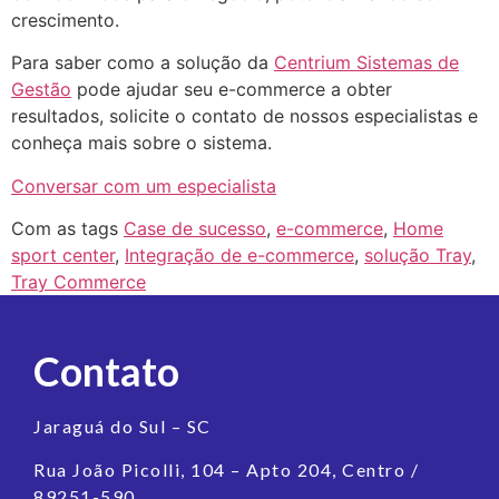
crescimento.
Para saber como a solução da
Centrium Sistemas de
Gestão
pode ajudar seu e-commerce a obter
resultados, solicite o contato de nossos especialistas e
conheça mais sobre o sistema.
Conversar com um especialista
Com as tags
Case de sucesso
,
e-commerce
,
Home
sport center
,
Integração de e-commerce
,
solução Tray
,
Tray Commerce
Contato
Jaraguá do Sul – SC
Rua João Picolli, 104 – Apto 204, Centro /
89251-590