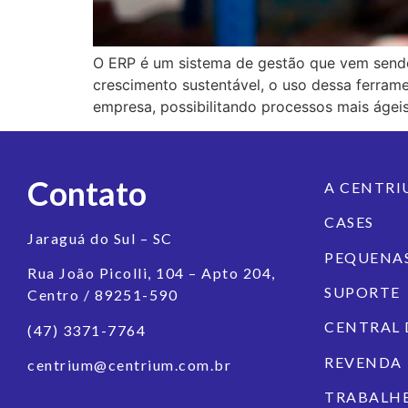
O ERP é um sistema de gestão que vem sendo
crescimento sustentável, o uso dessa ferrame
empresa, possibilitando processos mais ágeis 
Contato
A CENTR
CASES
Jaraguá do Sul – SC
PEQUENAS
Rua João Picolli, 104 – Apto 204,
SUPORTE
Centro / 89251-590
CENTRAL 
(47) 3371-7764
REVENDA
centrium@centrium.com.br
TRABALH